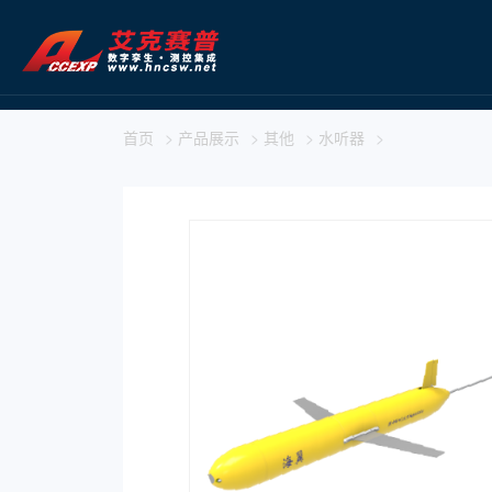
首页
>
产品展示
>
其他
>
水听器
>