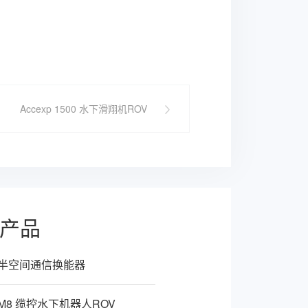
Accexp 1500 水下滑翔机ROV
产品
xp 半空间通信换能器
p M8 缆控水下机器人ROV