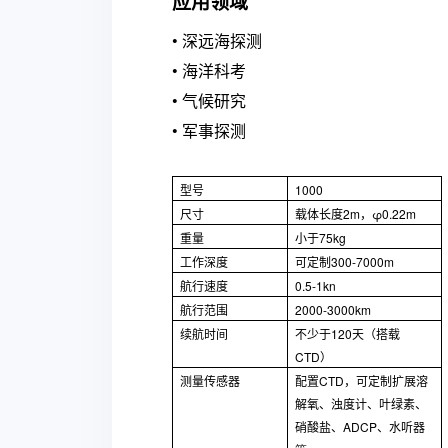
应用领域
•
深远海探测
•
海洋科考
•
气候研究
•
军事探测
型号
1000
尺寸
载体长度2m，φ0.22m
重量
小于75kg
工作深度
可定制300-7000m
航行速度
0.5-1kn
航行范围
2000-3000km
续航时间
不少于120天（搭载
CTD）
测量传感器
配置CTD，可定制扩展溶
解氧、浊度计、叶绿素、
硝酸盐、ADCP、水听器