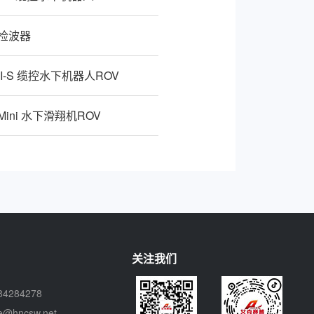
p 检波器
p II-S 缆控水下机器人ROV
p Mini 水下滑翔机ROV
关注我们
84284278
ce@hncsw.net