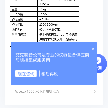
Φ150mm
重量
13kg
工作深度
1000m
航行速度
0.5-1kn
航行范围
2000-3000km
续航时间
60天（搭载CTD）
测量传感器
基本型仅搭载CTD，可根据用
户需求扩展浊度计、溶解氧及
小型水听器
×
艾克赛普公司是专业的仪器设备供应商
与测控集成服务商
现在咨询
稍后再说
Accexp III-A 自主水下航行器ROV
Accexp 1000 水下滑翔机ROV