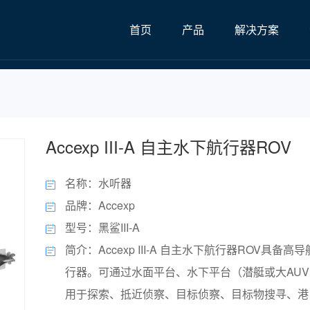
首页
产品
解决方案
Accexp III-A 自主水下航行器ROV
名称：水听器
品牌：​Accexp
型号：黑鲨III-A
简介：Accexp III-A 自主水下航行器ROV具备
行器。可通过水面平台、水下平台（潜艇或大AU
用于探索、抵近侦察、目标侦察、目标物搜寻、港