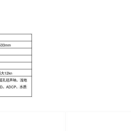
533mm
大12kn
成孔径声呐、浅地
D、ADCP、水质