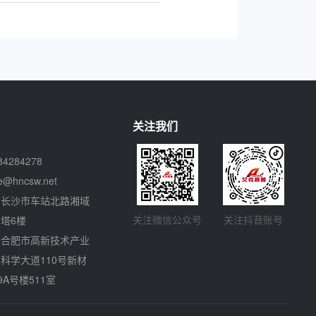
关注我们
84284278
ce@hncsw.net
省长沙市车站北路湘域
关注微信公众号
关注抖音账号
塔6楼
省合肥市高新技术产业
科学大道110号新材
9A号楼511室