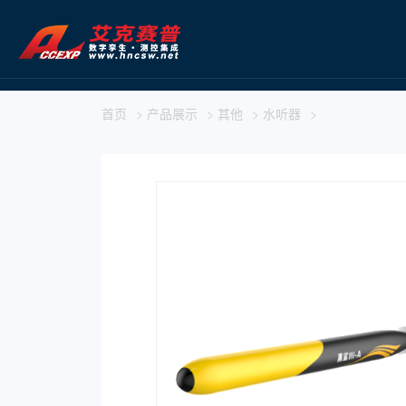
首页
>
产品展示
>
其他
>
水听器
>