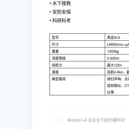
•
水下搜救
•
安防安保
•
科研科考
型号
黑鲨III-A
尺寸
L6600mm×φ
重量
1000kg
深度等级
0-600m
续航力
最大120n
速度
巡航4-6kn，最
典型载荷
侧扫声呐、合
层剖面仪、CT
仪等
Accexp I-A 自主水下航行器ROV