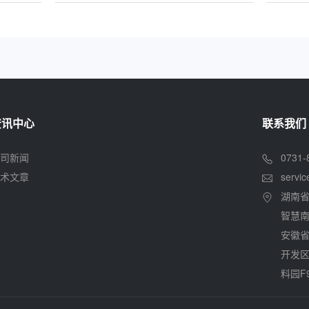
资讯中心
联系我们
司新闻
0731-
术文章
servi
湖南
智慧南
安徽
开发区
料园F