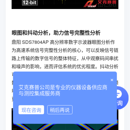
眼图和抖动分析，助力信号完整性分析
鼎阳
SDS7804AP
高分辨率数字示波器
眼图分析作
为高速系统信号完整性分析的核心，可以反映信号链
路上传输的数字信号的整体特征，从中观察码间串扰
和噪声的影响，进而评估系统的优劣程度。抖动分析
可以对信号的多种抖动参数进行测量，并且基于TIE
×
数据对抖动进行分解，对各种抖动分量进行时域和频
艾克赛普公司是专业的仪器设备供应商
域上的解析。8GHz的带宽使眼图和抖动分析能满足
与测控集成服务商
更多测试场景，比如LVDS和MIPI信号的测试。
现在咨询
稍后再说