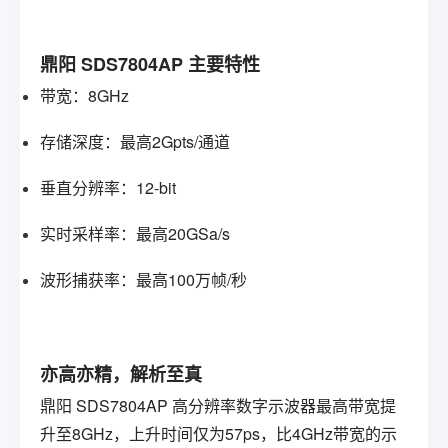
鼎阳
SDS7804AP 主要特性
带宽：8GHz
存储深度：最高2Gpts/通道
垂直分辨率：12-bit
实时采样率：最高20GSa/s
波形捕获率：最高100万帧/秒
亦高亦精，解析至真
鼎阳
SDS7804AP
高分辨率数字示波器
最高带宽提
升至8GHz，上升时间仅为57ps，比4GHz带宽的示