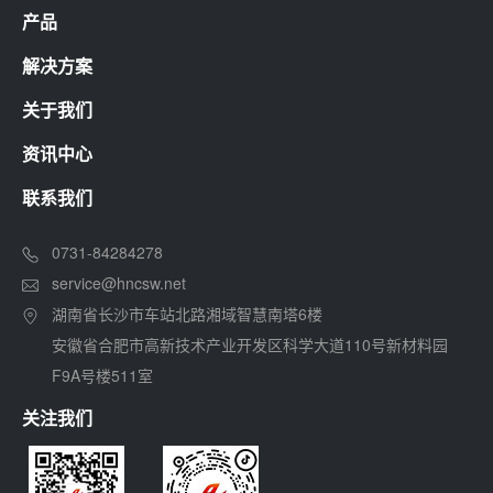
产品
解决方案
关于我们
资讯中心
联系我们
0731-84284278
service@hncsw.net
湖南省长沙市车站北路湘域智慧南塔6楼
安徽省合肥市高新技术产业开发区科学大道110号新材料园
F9A号楼511室
关注我们