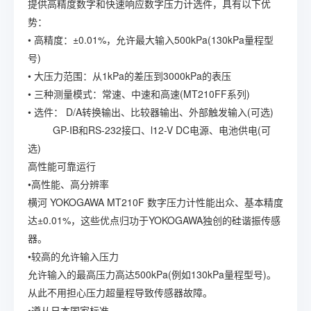
提供高精度数字和快速响应数字压力计选件，具有以下优
势：
• 高精度：±0.01%，允许最大输入500kPa(130kPa量程型
号)
• 大压力范围：从1kPa的差压到3000kPa的表压
• 三种测量模式：常速、中速和高速(MT210FF系列)
• 选件： D/A转换输出、比较器输出、外部触发输入(可选)
GP-IB和RS-232接口、l12-V DC电源、电池供电(可
选)
高性能可靠运行
•高性能、高分辨率
横河 YOKOGAWA MT210F 数字压力计性能出众、基本精度
达±0.01%，这些优点归功于YOKOGAWA独创的硅谐振传感
器。
•较高的允许输入压力
允许输入的最高压力高达500kPa(例如130kPa量程型号)。
从此不用担心压力超量程导致传感器故障。
•遵从日本国家标准