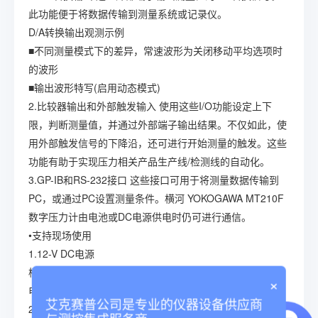
此功能便于将数据传输到测量系统或记录仪。
D/A转换输出观测示例
■不同测量模式下的差异，常速波形为关闭移动平均选项时
的波形
■输出波形特写(启用动态模式)
2.比较器输出和外部触发输入 使用这些I/O功能设定上下
限，判断测量值，并通过外部端子输出结果。不仅如此，使
用外部触发信号的下降沿，还可进行开始测量的触发。这些
功能有助于实现压力相关产品生产线/检测线的自动化。
3.GP-IB和RS-232接口 这些接口可用于将测量数据传输到
PC，或通过PC设置测量条件。横河 YOKOGAWA MT210F
数字压力计由电池或DC电源供电时仍可进行通信。
•支持现场使用
1.12-V DC电源
横河 YOKOGAWA MT210F 数字压力计由12-V DC电源供
×
电。适合车内测试。
艾克赛普公司是专业的仪器设备供应商
2.Ni-Cd电池组供电 Ni-Cd电池组供电横河 YOKOGAWA