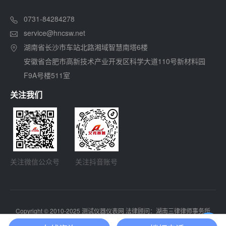
0731-84284278
service@hncsw.net
湖南省长沙市车站北路湘域智慧南塔6楼
安徽省合肥市高新技术产业开发区科学大道110号新材料园
F9A号楼511室
关注我们
关注微信公众号
关注抖音账号
Copyright © 2010-2025 测试仪器仪表网 法律顾问：湖南三律律师事务所
湘ICP备13003126号-1
SiteMap