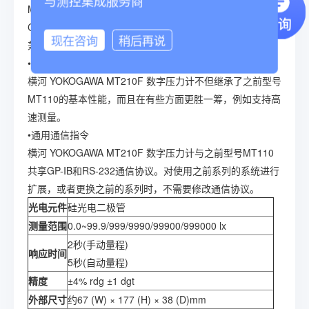
与测控集成服务商
MT210F 数字压力计标配内置电池充电器，使用选配的Ni-
Cd可连续工作10小时左右。
现在咨询
稍后再说
兼容以往型号
•继承MT110系列的性能
横河 YOKOGAWA MT210F 数字压力计不但继承了之前型号
MT110的基本性能，而且在有些方面更胜一筹，例如支持高
速测量。
•通用通信指令
横河 YOKOGAWA MT210F 数字压力计与之前型号MT110
共享GP-IB和RS-232通信协议。对使用之前系列的系统进行
扩展，或者更换之前的系列时，不需要修改通信协议。
光电元件
硅光电二极管
测量范围
0.0~99.9/999/9990/99900/999000 lx
2秒(手动量程)
响应时间
5秒(自动量程)
精度
±4% rdg ±1 dgt
外部尺寸
约67 (W) × 177 (H) × 38 (D)mm