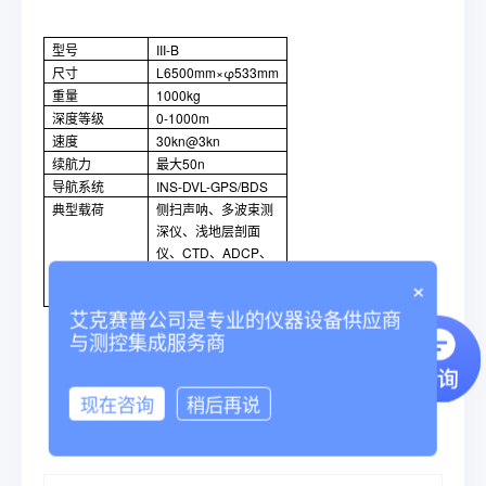
型号
III-B
尺寸
L6500mm×φ533mm
重量
1000kg
深度等级
0-1000m
速度
30kn@3kn
续航力
最大50n
导航系统
INS-DVL-GPS/BDS
典型载荷
侧扫声呐、多波束测
深仪、浅地层剖面
仪、CTD、ADCP、
水质仪、合成孔径声
×
呐等
艾克赛普公司是专业的仪器设备供应商
与测控集成服务商
现在咨询
稍后再说