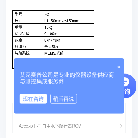
型号
I-C
尺寸
L1150mm×φ150mm
重量
16kg
深度等级
0-100m
速度
8kn@3kn
续航力
最大5kn
导航系统
MEMS/光纤
INS+DVL+GPS/BDS
×
典型载荷
侧扫
艾克赛普公司是专业的仪器设备供应商
与测控集成服务商
现在咨询
稍后再说
Accexp I-B 自主水下航行器ROV
Accexp II-T 自主水下航行器ROV