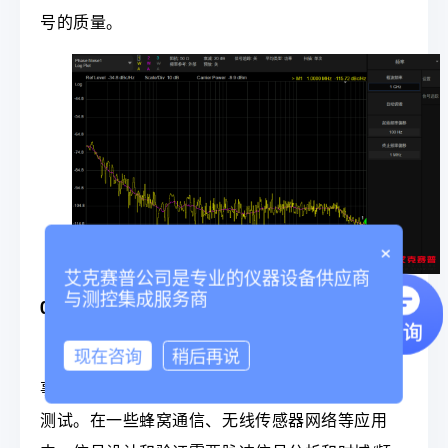
号的质量。
×
艾克赛普公司是专业的仪器设备供应商
与测控集成服务商
04脉冲测量SSA5000-PU
现在咨询
稍后再说
射频脉冲信号广泛应用于脉冲调制中，对于从
事相关领域的工程师而言，总是绕不开脉冲信号的
测试。在一些蜂窝通信、无线传感器网络等应用