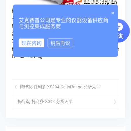
×
梅特勒-托利多 XS205 DualRange 分析天平灵敏度偏差
4x10-6·Rnt
艾克赛普公司是专业的仪器设备供应商
与测控集成服务商
灵敏度精度 4 x 10^-6 •Rnt
灵敏度稳定性 2 x 10^-6/a •Rnt
天平尺寸 263 x 453 x 322 (W x D x H)
现在咨询
稍后再说
梅特勒-托利多 XS205 DualRange 分析天平最大称量值重复
性（sd） 0.1 mg
梅特勒-托利多 XS204 DeltaRange 分析天平
梅特勒-托利多 XS64 分析天平