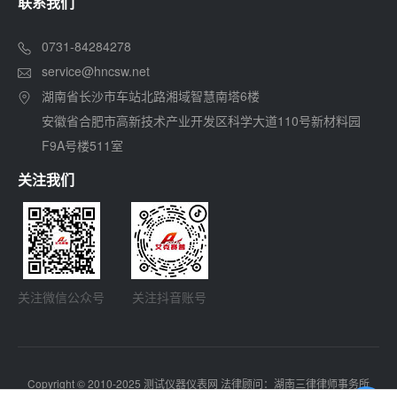
联系我们
0731-84284278
service@hncsw.net
湖南省长沙市车站北路湘域智慧南塔6楼
安徽省合肥市高新技术产业开发区科学大道110号新材料园
F9A号楼511室
关注我们
关注微信公众号
关注抖音账号
Copyright © 2010-2025 测试仪器仪表网 法律顾问：湖南三律律师事务所