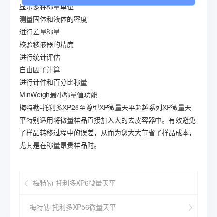
显示多种称量单位
测量固体和液体的密度
进行差量称量
校验移液器的精度
进行统计评估
自由因子计算
进行计件和百分比称量
MinWeigh最小称量值功能
梅特勒-托利多XP26至尊型XP微量天平超越系列XP微量天
平特别适用将微量样品直接加入大的去皮容器中。有效避免
了样品转移过程中的误差，从而为您大大节省了样品成本，
尤其是在称量昂贵样品时。
梅特勒-托利多XP6微量天平
梅特勒-托利多XP56微量天平