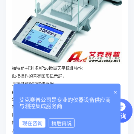
梅特勒-托利多XP26微量天平标准特性:
触摸操作的背亮图形显示屏，
具抗过载保护的传感器
×
proFACT，全自动时间及温度触发的校准技术
艾克赛普公司是专业的仪器设备供应商
SmartSens红外感应器，实现无需用手接触的操作
与测控集成服务商
可更换的显示屏塑料保护罩
所在国家适用的电源适配器
现在咨询
稍后再说
梅特勒-托利多XP26微量天平所有型号：
从互联网下载天平操作软件