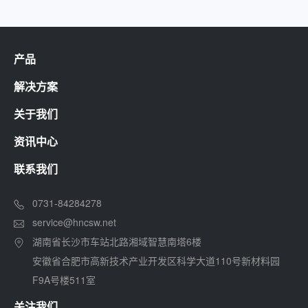
产品
解决方案
关于我们
资讯中心
联系我们
0731-84284278
service@hncsw.net
湖南省长沙市车站北路湘域智慧南塔6楼
安徽省合肥市高新技术产业开发区科学大道110号新材料园
F9A号楼511室
关注我们