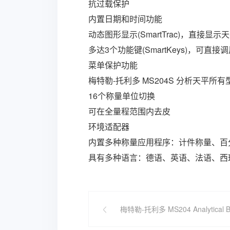
抗过载保护
内置日期和时间功能
动态图形显示(SmartTrac)，直接显
多达3个功能键(SmartKeys)，可直
菜单保护功能
梅特勒-托利多 MS204S 分析天平所
16个称量单位切换
可在全量程范围内去皮
环境适配器
内置多种称量应用程序：计件称量、百
具有多种语言：德语、英语、法语、西
梅特勒-托利多 MS204 Analytical B