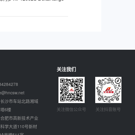
关注我们
84284278
ce@hncsw.net
省长沙市车站北路湘域
关注微信公众号
关注抖音账号
塔6楼
省合肥市高新技术产业
科学大道110号新材
9A号楼511室