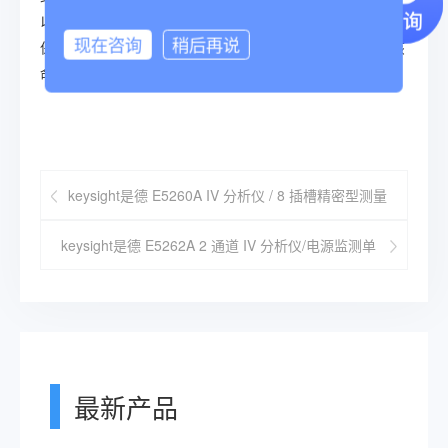
以为电流－电压测量提供高吞吐量和出色的可扩展性，同时
现在咨询
稍后再说
保持低成本。您可以用 FLEX 命令集对它进行远程控制，该
命令集支持强大的测量功能。
keysight是德 E5260A IV 分析仪 / 8 插槽精密型测量
主机
keysight是德 E5262A 2 通道 IV 分析仪/电源监测单
元（两个中等
最新产品