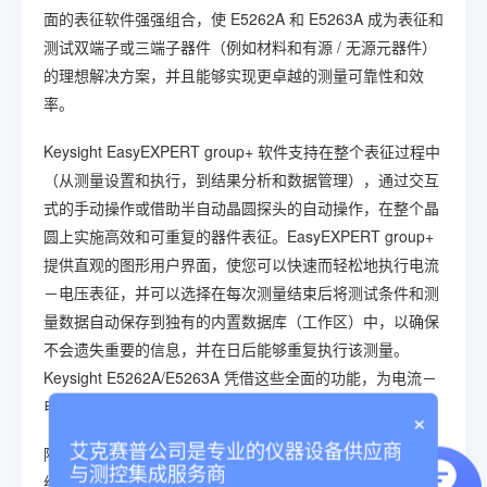
面的表征软件强强组合，使 E5262A 和 E5263A 成为表征和
测试双端子或三端子器件（例如材料和有源 / 无源元器件）
的理想解决方案，并且能够实现更卓越的测量可靠性和效
率。
Keysight EasyEXPERT group+ 软件支持在整个表征过程中
（从测量设置和执行，到结果分析和数据管理），通过交互
式的手动操作或借助半自动晶圆探头的自动操作，在整个晶
圆上实施高效和可重复的器件表征。EasyEXPERT group+
提供直观的图形用户界面，使您可以快速而轻松地执行电流
－电压表征，并可以选择在每次测量结束后将测试条件和测
量数据自动保存到独有的内置数据库（工作区）中，以确保
不会遗失重要的信息，并在日后能够重复执行该测量。
Keysight E5262A/E5263A 凭借这些全面的功能，为电流－
电压表征提供了方便的低成本解决方案。
×
艾克赛普公司是专业的仪器设备供应商
除了用作分析仪之外，E5262 和 E5263A 还可以作为系统
与测控集成服务商
组件 SMU 在机架和插拔式（stuck）测试系统中使用。它可