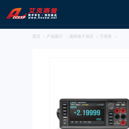
首页
>
产品展示
>
通用电子测试
>
万用表
>