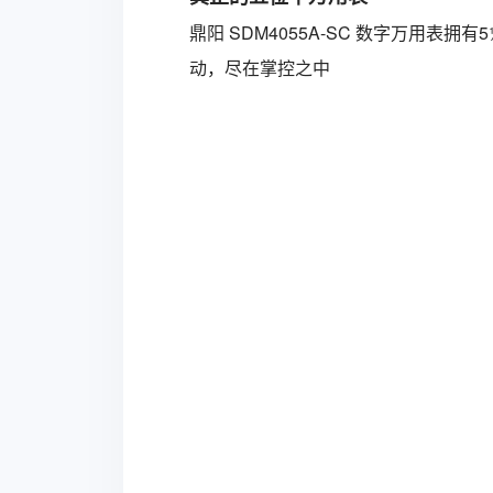
鼎阳
SDM4055A-SC
数字万用表拥有5½ 
动，尽在掌控之中