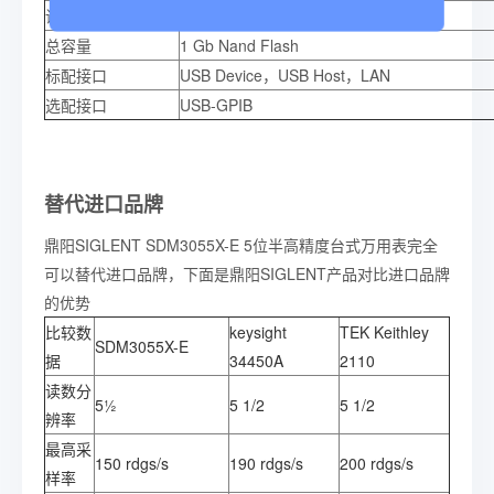
读数分辨率
真正的5½ 位读数分辨率
总容量
1 Gb Nand Flash
标配接口
USB Device，USB Host，LAN
选配接口
USB-GPIB
替代进口品牌
鼎阳SIGLENT SDM3055X-E 5位半高精度台式万用表完全
可以替代进口品牌，下面是鼎阳SIGLENT产品对比进口品牌
的优势
比较数
keysight
TEK Keithley
SDM3055X-E
据
34450A
2110
读数分
5½
5 1/2
5 1/2
辨率
最高采
150 rdgs/s
190 rdgs/s
200 rdgs/s
样率