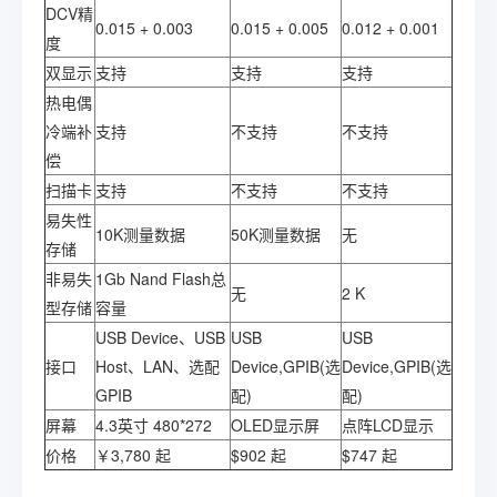
DCV精
0.015 + 0.003
0.015 + 0.005
0.012 + 0.001
度
双显示
支持
支持
支持
热电偶
冷端补
支持
不支持
不支持
偿
扫描卡
支持
不支持
不支持
易失性
10K测量数据
50K测量数据
无
存储
非易失
1Gb Nand Flash总
无
2 K
型存储
容量
USB Device、USB
USB
USB
接口
Host、LAN、选配
Device,GPIB(选
Device,GPIB(选
GPIB
配)
配)
屏幕
4.3英寸 480*272
OLED显示屏
点阵LCD显示
价格
￥3,780 起
$902 起
$747 起