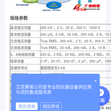
规格参数
直流电压测量
200 mV ，2 V，20 V，200 V，1000 V
直流电流测量
200 μA，2 mA，20 mA，200 mA，2 A，10 
交流电压测量
True-RMS，200 mV，2 V，20 V，200 V，75
交流电流测量
True-RMS，20 mA，200 mA，2 A，10 A
2、4线电阻测量
200 Ω，2 KΩ，20 KΩ，200 KΩ，2 MΩ，10
电容测量
2 nF，20 nF，200 nF，2 μF，200 μF，100
连通性测试
量程固定在2 kΩ
二极管测试
0~4 V 阈值可调
×
频率测试
20 Hz~1 MHz
艾克赛普公司是专业的仪器设备供应商
周期测试
1 μs~0.05 s
与测控集成服务商
温度测量
支持热电偶，热电阻温度传感器
数学运算功能
最大值、最小值、平均值、标准差、相对测量、条形
现在咨询
稍后再说
显示
4.3 英寸真彩 TFT-LCD 大屏显示，分辨率 480