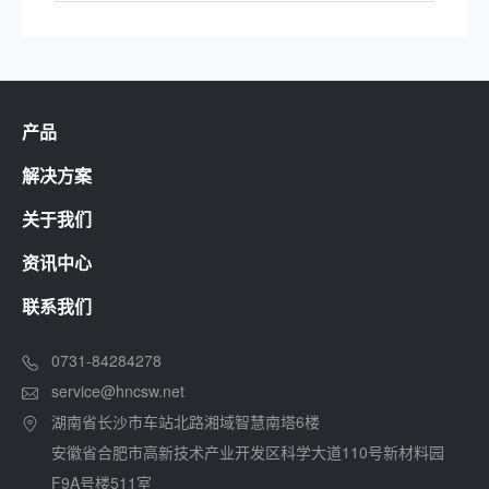
产品
解决方案
关于我们
资讯中心
联系我们
0731-84284278
service@hncsw.net
湖南省长沙市车站北路湘域智慧南塔6楼
安徽省合肥市高新技术产业开发区科学大道110号新材料园
F9A号楼511室