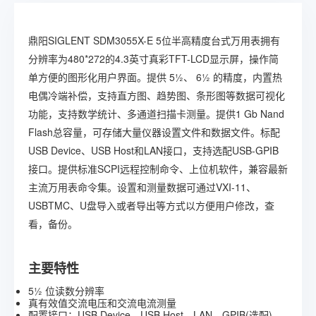
鼎阳SIGLENT SDM3055X-E 5位半高精度台式万用表拥有
分辨率为480*272的4.3英寸真彩TFT-LCD显示屏，操作简
单方便的图形化用户界面。提供 5½、 6½ 的精度，内置热
电偶冷端补偿，支持直方图、趋势图、条形图等数据可视化
功能，支持数学统计、多通道扫描卡测量。提供1 Gb Nand
Flash总容量，可存储大量仪器设置文件和数据文件。标配
USB Device、USB Host和LAN接口，支持选配USB-GPIB
接口。提供标准SCPI远程控制命令、上位机软件，兼容最新
主流万用表命令集。设置和测量数据可通过VXI-11、
USBTMC、U盘导入或者导出等方式以方便用户修改，查
看，备份。
主要特性
5½ 位读数分辨率
真有效值交流电压和交流电流测量
配置接口：USB Device，USB Host，LAN，GPIB(选配)