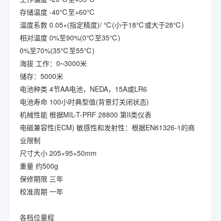
存储温度
-40℃至+60℃
温度系数
0.05×(指定精度)/ ℃(小于18℃或大于28℃)
相对温度
0%至90%(0℃至35℃)
0%至70%(35℃至55℃)
海拔
工作：0~3000米
储存：5000米
电池种类
4节AA电池，NEDA，15A或LR6
电池寿命
100小时典型值(背景灯关闭状态)
机械性能
根据MIL-T-PRF 28800 第II类仪表
电磁兼容性(ECM)
敏感性和发射性：根据EN61326-1的商
业限制
尺寸大小
205×95×50mm
重量
约500g
保修期限
三年
校准周期
一年
各档位量程