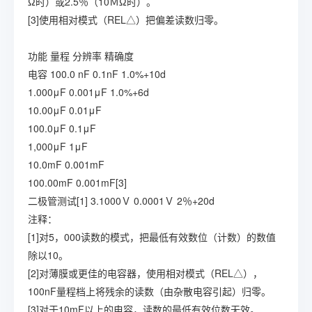
Ω时）或2.5％（10ＭΩ时）。
[3]使用相对模式（REL△）把偏差读数归零。
功能
量程
分辨率
精确度
电容
100.0 nF
0.1nF
1.0%+10d
1.000μF
0.001μF
1.0%+6d
10.00μF
0.01μF
100.0μF
0.1μF
1,000μF
1μF
10.0mF
0.001mF
100.00mF
0.001mF[3]
二极管测试[1]
3.1000Ｖ
0.0001Ｖ
2％+20d
注释：
[1]对5，000读数的模式，把最低有效数位（计数）的数值
除以10。
[2]对薄膜或更佳的电容器，使用相对模式（REL△），
100nF量程档上将残余的读数（由杂散电容引起）归零。
[3]对于10mF以上的电容，读数的最低有效位数无效。