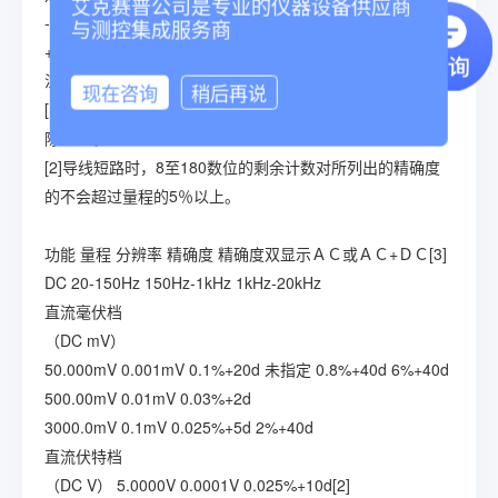
艾克赛普公司是专业的仪器设备供应商
-6至+34
0.01dB
0.2dB
0.1dB
0.1dB
0.2dB
0.8dB
未指定
与测控集成服务商
+34至+60
0.01dB
0.2dB
0.1dB
0.1dB
NON
NON
未指定
注释：
现在咨询
稍后再说
[1]对5，000读数的模式，把最低有效数位（计数）的数值
除以10。
[2]导线短路时，8至180数位的剩余计数对所列出的精确度
的不会超过量程的5％以上。
功能
量程
分辨率
精确度
精确度双显示ＡＣ或ＡＣ+ＤＣ[3]
DC
20-150Hz
150Hz-1kHz
1kHz-20kHz
直流毫伏档
（DC mV）
50.000mV
0.001mV
0.1%+20d
未指定
0.8%+40d
6%+40d
500.00mV
0.01mV
0.03%+2d
3000.0mV
0.1mV
0.025%+5d
2%+40d
直流伏特档
（DC V）
5.0000V
0.0001V
0.025%+10d[2]