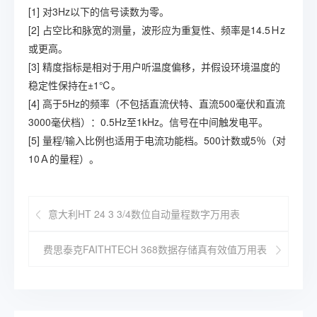
[1] 对3Hz以下的信号读数为零。
[2] 占空比和脉宽的测量，波形应为重复性、频率是14.5Ｈz
或更高。
[3] 精度指标是相对于用户听温度偏移，并假设环境温度的
稳定性保持在±1℃。
[4] 高于5Hz的频率（不包括直流伏特、直流500毫伏和直流
3000毫伏档）：0.5Hz至1kHz。信号在中间触发电平。
[5] 量程/输入比例也适用于电流功能档。500计数或5％（对
10Ａ的量程）。
意大利HT 24 3 3/4数位自动量程数字万用表
费思泰克FAITHTECH 368数据存储真有效值万用表