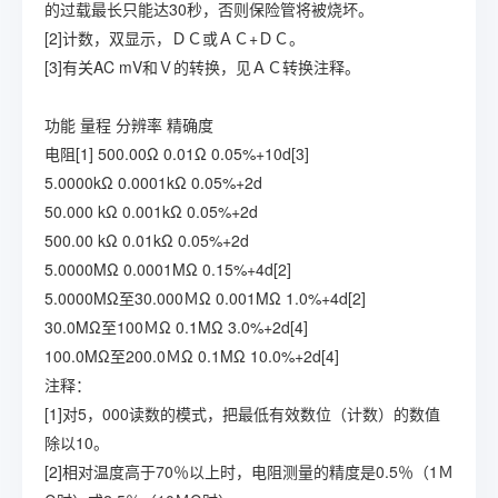
的过载最长只能达30秒，否则保险管将被烧坏。
[2]计数，双显示，ＤＣ或ＡＣ+ＤＣ。
[3]有关AC mV和Ｖ的转换，见ＡＣ转换注释。
功能
量程
分辨率
精确度
电阻[1]
500.00Ω
0.01Ω
0.05%+10d[3]
5.0000kΩ
0.0001kΩ
0.05%+2d
50.000 kΩ
0.001kΩ
0.05%+2d
500.00 kΩ
0.01kΩ
0.05%+2d
5.0000MΩ
0.0001MΩ
0.15%+4d[2]
5.0000MΩ至30.000ＭΩ
0.001MΩ
1.0%+4d[2]
30.0MΩ至100ＭΩ
0.1MΩ
3.0%+2d[4]
100.0MΩ至200.0ＭΩ
0.1MΩ
10.0%+2d[4]
注释：
[1]对5，000读数的模式，把最低有效数位（计数）的数值
除以10。
[2]相对温度高于70％以上时，电阻测量的精度是0.5％（1Ｍ