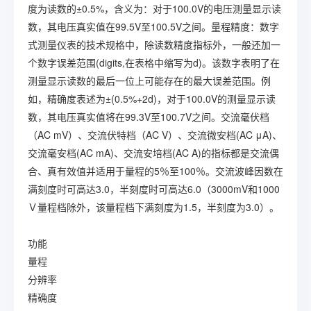
度为读数的±0.5%，含义为：对于100.0V的电压测量显示读
数，其电压真实值在99.5V至100.5V之间。量程精度：数字
式测量仪表的技术规格中，除读数精度指标外，一般还加一
个数字误差范围(digits,在表格中缩写为d)。该数字表明了在
测量显示读数的最后一位上可能存在的最大误差范围。例
如，精确度表述为±(0.5%+2d)，对于100.0V的测量显示读
数，其电压真实值将在99.3V至100.7V之间。交流毫伏档
（AC mV）、交流伏特档（AC V）、交流微安档(AC μA)、
交流毫安档(AC mA)、交流安培档(AC A)的指标都是交流偶
合、真有效值并适用于量程的5％至100％。交流波峰因数在
满刻度时可高达3.0，半刻度时可高达6.0（3000mV和1000
Ｖ量程档除外，该量程档下满刻度为1.5，半刻度为3.0）。
功能
量程
分辨率
精确度