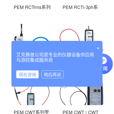
PEM RCTrms系列
PEM RCTi-3ph系
罗氏线圈 工业电
列罗氏线圈 工业
流探头传感器 可
电流探头传感器
永久
可
×
艾克赛普公司是专业的仪器设备供应商
PEM RCTi系列罗
PEM CMC系列罗
与测控集成服务商
氏线圈 工业电流
氏线圈 电流探头
探头传感器 可永
传感器
现在咨询
稍后再说
久安
PEM CWT系列罗
PEM CWT | CWT