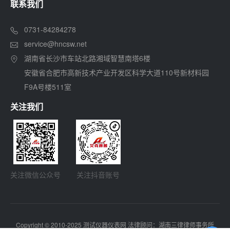
联系我们
0731-84284278
service@hncsw.net
湖南省长沙市车站北路湘域智慧南塔6楼
安徽省合肥市高新技术产业开发区科学大道110号新材料园
F9A号楼511室
关注我们
关注微信公众号
关注抖音账号
Copyright © 2010-2025 测试仪器仪表网 法律顾问：湖南三律律师事务所