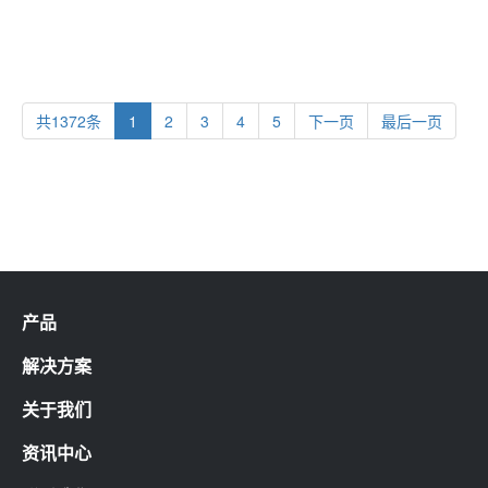
氏线圈 电流探头
氏线圈 电流探头
传感
传感
共1372条
1
2
3
4
5
下一页
最后一页
产品
解决方案
关于我们
资讯中心