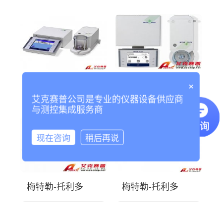
×
梅特勒-托利多XP6
梅特勒-托利多
微量天平
XS3DU微量天平
艾克赛普公司是专业的仪器设备供应商
与测控集成服务商
现在咨询
稍后再说
梅特勒-托利多
梅特勒-托利多
XP6U超微量天平
XP2U超微量天平