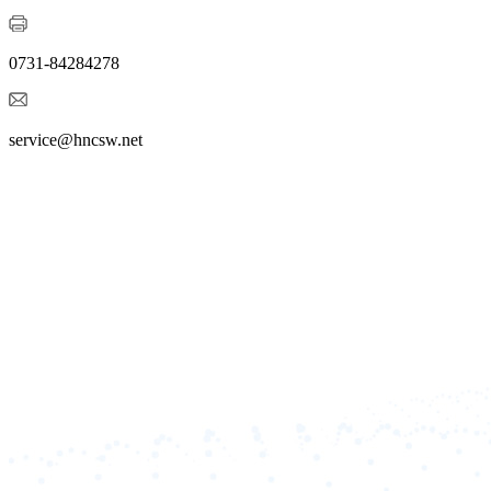
0731-84284278
service@hncsw.net